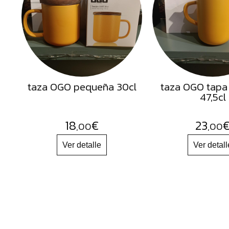
Semillas
Frutos
Secos
Sal
Hierbas
taza OGO pequeña 30cl
taza OGO tapa
Harinas
47,5cl
Aceites
Flores
18
€
23
,00
,00
Productos
Accesorios
Alimentos
deshidratados