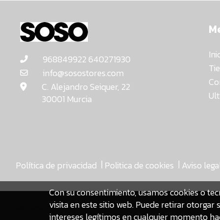
M
Ini
968849922 640271930
Ti
info@sosostores.com
Co
C. Alejandro Seiquer, 22
Ul
30001 Murcia
|
|
Política de privacidad
Politica de cookies
Aviso lega
Con su consentimiento, usamos cookies o tec
visita en este sitio web. Puede retirar otorg
asdfasdf
intereses legítimos en cualquier momento hac