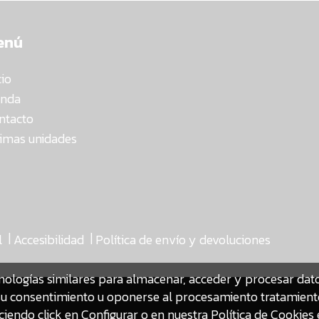
enú
cio
enda
ntacto
timas unidades
|
|
l
Accesibilidad
Política de envío y devoluciones
nologías similares para almacenar, acceder y procesar da
ar su consentimiento u oponerse al procesamiento tratamien
iendo click en Configurar o en nuestra
Política de Cookies 