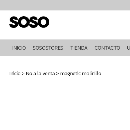
Inicio
Sosostores
Tienda
Contacto
Ultimas
INICIO
SOSOSTORES
TIENDA
CONTACTO
U
unidades
968849922
Inicio
>
No a la venta
> magnetic molinillo
640271930
info@sosostores.com
Tienda