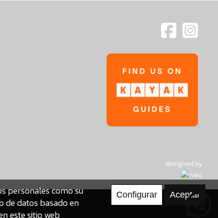
designed by
tos personales como su
to de datos basado en
en este sitio web