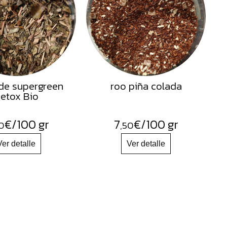
de supergreen
roo piña colada
etox Bio
€
/100 gr
7
€
/100 gr
0
,50