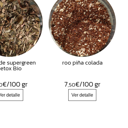
de supergreen
roo piña colada
etox Bio
€
/100 gr
7
€
/100 gr
0
,50