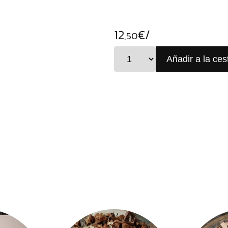
12
€/
,50