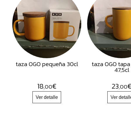
Semillas
Frutos
Secos
Sal
Hierbas
Harinas
Aceites
taza OGO pequeña 30cl
taza OGO tapa
47,5cl
Flores
Productos
18
€
23
,00
,00
Accesorios
Alimentos
deshidratados