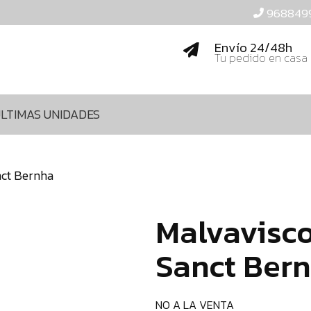
968849
Envío 24/48h
Tu pedido en casa
LTIMAS UNIDADES
nct Bernha
Malvavisco
Sanct Ber
NO A LA VENTA