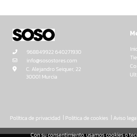
M
Ini
968849922 640271930
Ti
info@sosostores.com
Co
C. Alejandro Seiquer, 22
Ul
30001 Murcia
|
|
Política de privacidad
Politica de cookies
Aviso lega
Con su consentimiento, usamos cookies o tec