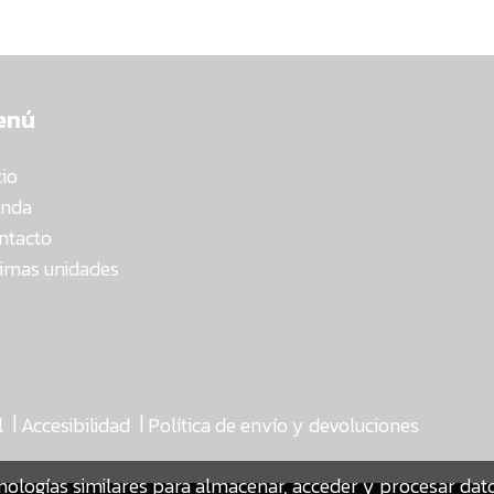
enú
cio
enda
ntacto
timas unidades
|
|
l
Accesibilidad
Política de envío y devoluciones
nologías similares para almacenar, acceder y procesar da