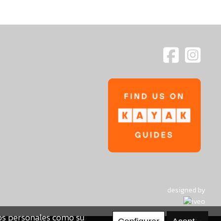
designed by
tos personales como su