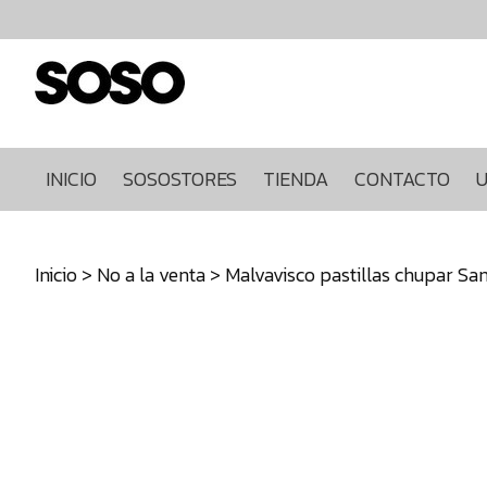
Inicio
Sosostores
Tienda
Contacto
Ultimas
INICIO
SOSOSTORES
TIENDA
CONTACTO
U
unidades
968849922
Inicio
>
No a la venta
> Malvavisco pastillas chupar Sa
640271930
info@sosostores.com
Tienda