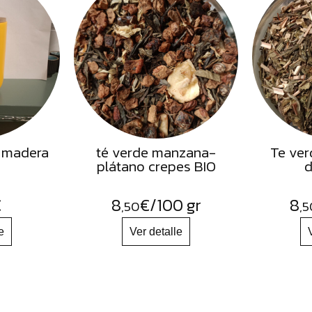
 madera
té verde manzana-
Te ver
plátano crepes BIO
d
€
8
€
/100 gr
8
,50
,5