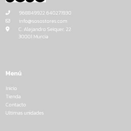
968849922 640271930
info@sosostores.com
C. Alejandro Seiquer, 22
30001 Murcia
Menú
Inicio
Tienda
Contacto
Ultimas unidades