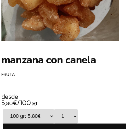
TIENDA
CHOCOLATES
¿
ESPECIALES
o
tu
ESPECIAS
c
TÉS
manzana con canela
CAFÉS
GENERAL
FRUTA
ALIMENTOS
DESHIDRATADOS
desde
5
€/100 gr
CHILES
,80
SETAS
ALGAS