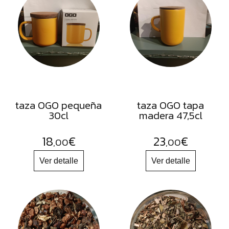
FRUTOS
SECOS
SAL
HIERBAS
HARINAS
ACEITES
taza OGO pequeña
taza OGO tapa
FLORES
30cl
madera 47,5cl
PRODUCTOS
18
€
23
€
ACCESORIOS
,00
,00
ALIMENTOS
DESHIDRATADOS