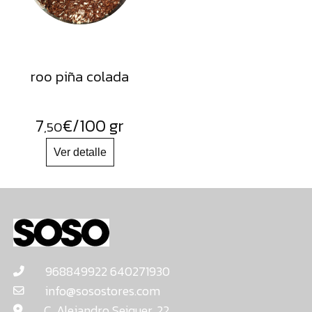
roo piña colada
7
€
/100 gr
,50
968849922 640271930
info@sosostores.com
C. Alejandro Seiquer, 22