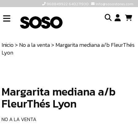
968849922 640271930
info@sosostores.com
INICIO
I
SOSOSTORES
Inicio
>
No a la venta
> Margarita mediana a/b FleurThés
TIENDA
o
Lyon
CONTACTO
cr
un
ULTIMAS
cu
UNIDADES
Margarita mediana a/b
968849922
640271930
FleurThés Lyon
INFO@SOSOSTORES.COM
NO A LA VENTA