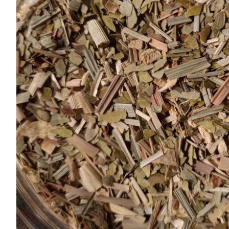
Chocolates
especiales
Especias
Tés
Cafés
General
Top
Ventas
Infusiones
Legumbres