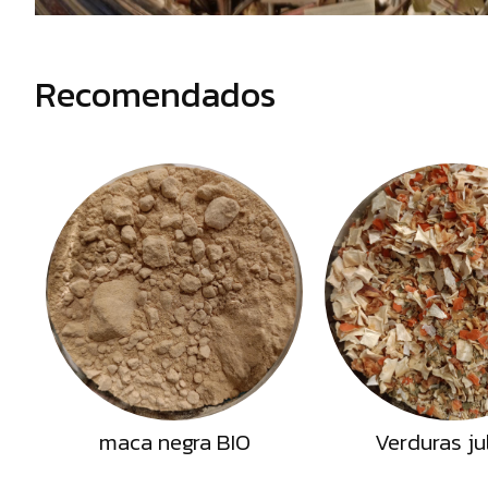
Semillas
Frutos
Secos
Recomendados
Sal
Hierbas
Harinas
Aceites
Flores
Productos
Accesorios
Alimentos
deshidratados
maca negra BIO
Verduras ju