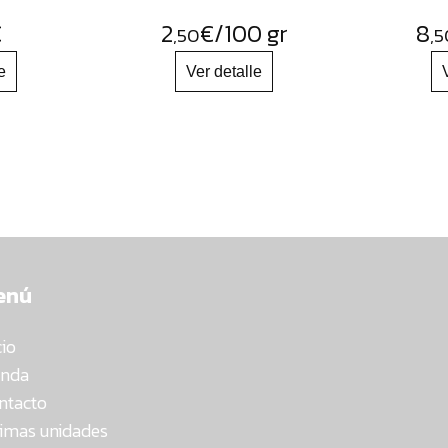
€
2
€
/100 gr
8
,50
,5
enú
cio
enda
ntacto
timas unidades