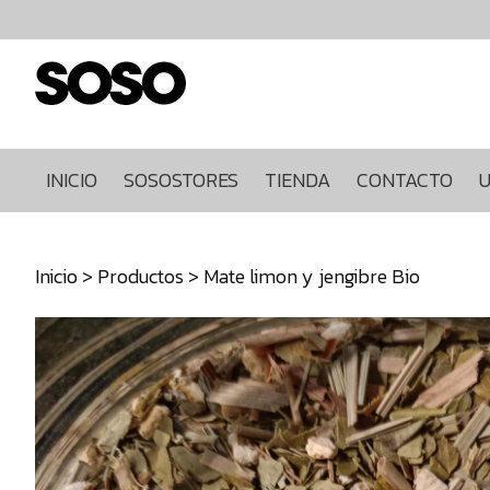
Inicio
Sosostores
Tienda
Contacto
Ultimas
INICIO
SOSOSTORES
TIENDA
CONTACTO
U
unidades
968849922
Inicio
>
Productos
> Mate limon y jengibre Bio
640271930
info@sosostores.com
Tienda