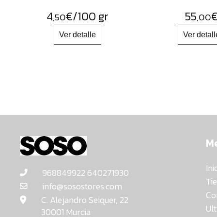
4
€
/100 gr
55
,50
,00
M
Ini
968849922 640271930
Ti
info@sosostores.com
Co
C. Alejandro Seiquer, 22
Ul
30001 Murcia