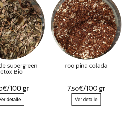
de supergreen
roo piña colada
etox Bio
€
/100 gr
7
€
/100 gr
0
,50