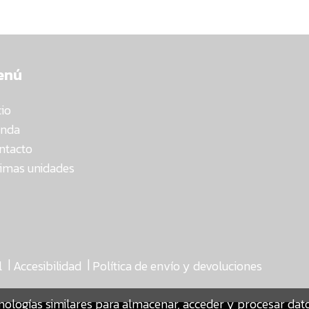
enú
cio
enda
ntacto
timas unidades
|
|
l
Accesibilidad
Política de envío y devoluciones
nologías similares para almacenar, acceder y procesar da