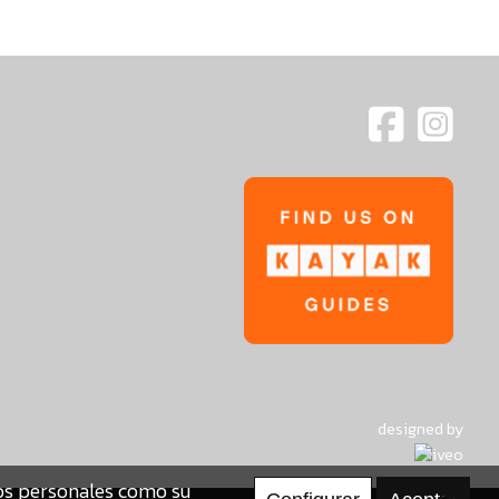
designed by
tos personales como su