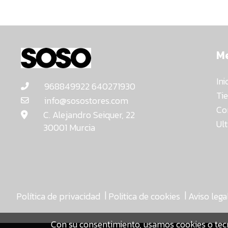
M
Ini
968849922 640271930
Ti
info@sosostores.com
Co
C. Alejandro Seiquer, 22
Ul
30001 Murcia
|
|
Política de privacidad
Politica de cookies
Aviso lega
Con su consentimiento, usamos cookies o tec