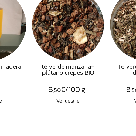
 madera
té verde manzana-
Te ver
plátano crepes BIO
d
€
8
€
/100 gr
8
,50
,5