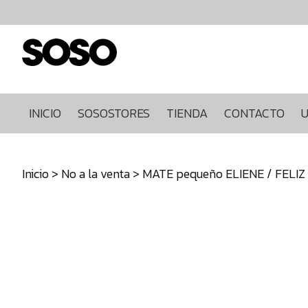
Inicio
Sosostores
Tienda
Contacto
Ultimas
INICIO
SOSOSTORES
TIENDA
CONTACTO
U
unidades
968849922
Inicio
>
No a la venta
> MATE pequeño ELIENE / FELIZ
640271930
info@sosostores.com
Tienda