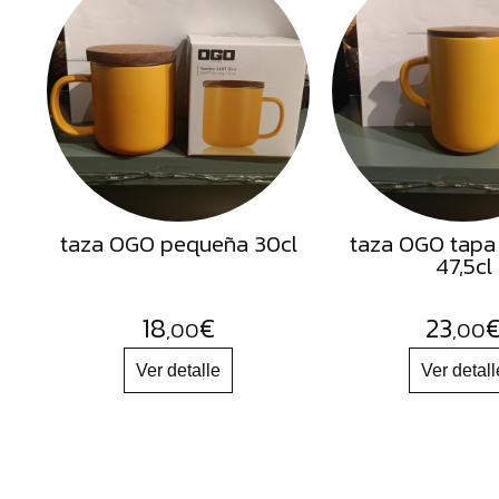
Semillas
Frutos
Secos
Sal
Hierbas
Harinas
Aceites
taza OGO pequeña 30cl
taza OGO tapa
47,5cl
Flores
Productos
18
€
23
,00
,00
Accesorios
Alimentos
deshidratados