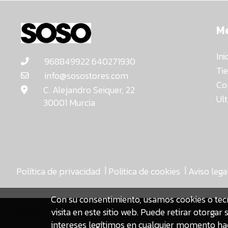
M
Ini
968849922 640271930
Ti
info@sosostores.com
Co
C. Alejandro Seiquer, 22
Ul
30001 Murcia
|
|
Política de privacidad
Politica de cookies
Aviso lega
Con su consentimiento, usamos cookies o tec
visita en este sitio web. Puede retirar otorg
asdfasdf
intereses legítimos en cualquier momento hac