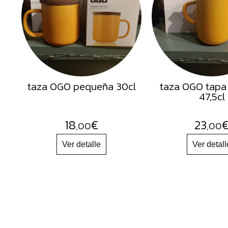
Semillas
Frutos
Secos
Sal
Hierbas
taza OGO pequeña 30cl
taza OGO tapa
Harinas
47,5cl
Aceites
Flores
18
€
23
,00
,00
Productos
Accesorios
Alimentos
deshidratados