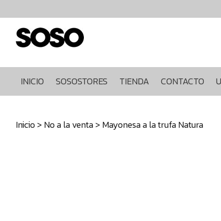
Inicio
Sosostores
Tienda
Contacto
Ultimas
INICIO
SOSOSTORES
TIENDA
CONTACTO
U
unidades
968849922
Inicio
>
No a la venta
> Mayonesa a la trufa Natura
640271930
info@sosostores.com
Tienda