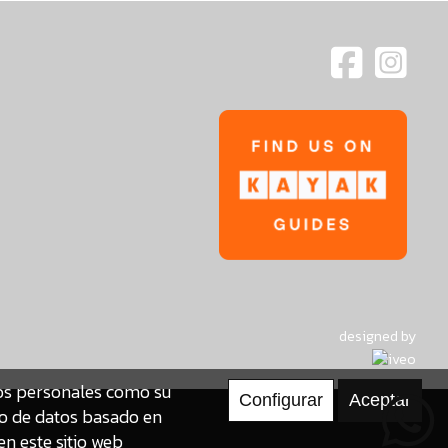
designed by
tos personales como su
to de datos basado en
en este sitio web