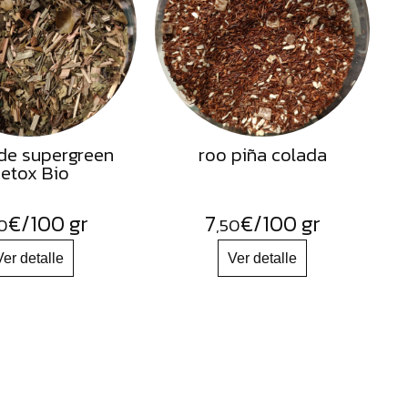
de supergreen
roo piña colada
etox Bio
€
/100 gr
7
€
/100 gr
0
,50