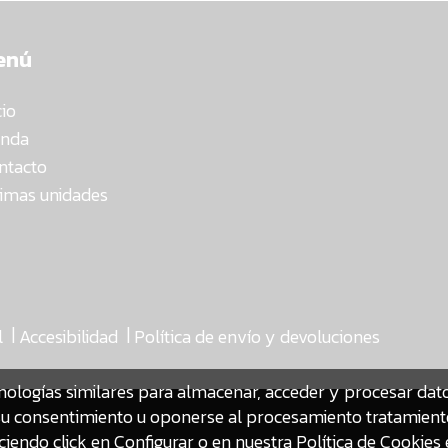
enú
cio
enda
ntacto
timas unidades
|
|
l
Accesibilidad
Política de envío y devoluciones
nologías similares para almacenar, acceder y procesar da
ar su consentimiento u oponerse al procesamiento tratamien
iendo click en Configurar o en nuestra
Política de Cookies 