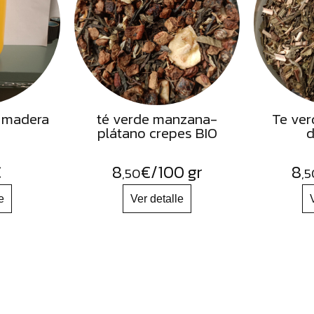
 madera
té verde manzana-
Te ver
plátano crepes BIO
d
€
8
€
/100 gr
8
,50
,5