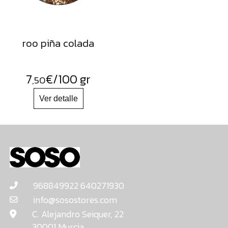
roo piña colada
7
€
/100 gr
,50
968849922 640271930
info@sosostores.com
C. Alejandro Seiquer, 22
30001 Murcia