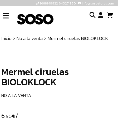
968849922 640271930
info@sosostores.com
INICIO
I
SOSOSTORES
Inicio
>
No a la venta
> Mermel ciruelas BIOLOKLOCK
TIENDA
o
CONTACTO
cr
un
ULTIMAS
cu
UNIDADES
Mermel ciruelas
BIOLOKLOCK
968849922
640271930
NO A LA VENTA
INFO@SOSOSTORES.COM
6
€/
,50