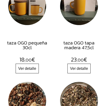
FRUTOS
SECOS
SAL
HIERBAS
HARINAS
ACEITES
taza OGO pequeña
taza OGO tapa
30cl
madera 47,5cl
FLORES
PRODUCTOS
18
€
23
€
,00
,00
ACCESORIOS
ALIMENTOS
DESHIDRATADOS