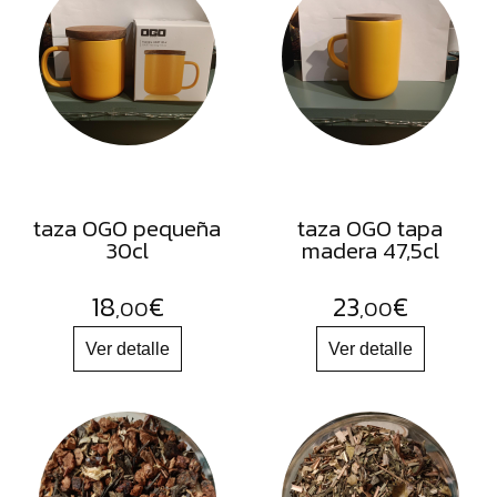
FRUTOS
SECOS
SAL
HIERBAS
HARINAS
ACEITES
taza OGO pequeña
taza OGO tapa
FLORES
30cl
madera 47,5cl
PRODUCTOS
18
€
23
€
ACCESORIOS
,00
,00
ALIMENTOS
DESHIDRATADOS