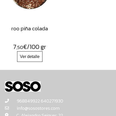
roo piña colada
7
€
/100 gr
,50
968849922 640271930
info@sosostores.com
C. Alejandro Seiquer, 22