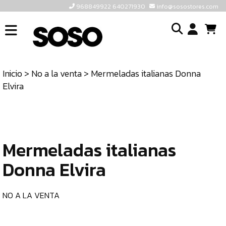
968849922 640271930
info@sosostores.com
INICIO
I
SOSOSTORES
Inicio
>
No a la venta
> Mermeladas italianas Donna
TIENDA
o
Elvira
CONTACTO
cr
un
ULTIMAS
cu
UNIDADES
Mermeladas italianas
968849922
640271930
Donna Elvira
INFO@SOSOSTORES.COM
NO A LA VENTA