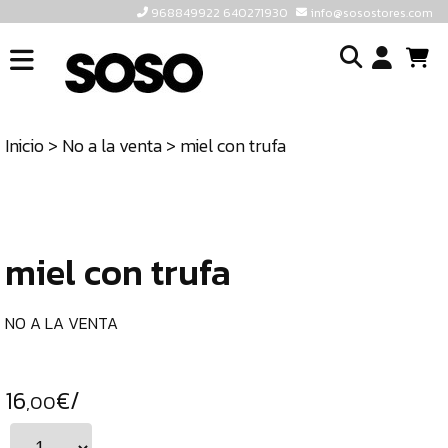
968849922 640271930
info@sosostores.com
INICIO
I
SOSOSTORES
Inicio
>
No a la venta
> miel con trufa
TIENDA
o
CONTACTO
cr
un
ULTIMAS
cu
UNIDADES
miel con trufa
968849922
640271930
NO A LA VENTA
INFO@SOSOSTORES.COM
16
€/
,00