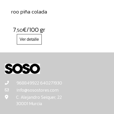
roo piña colada
7
€
/100 gr
,50
968849922 640271930
info@sosostores.com
C. Alejandro Seiquer, 22
30001 Murcia