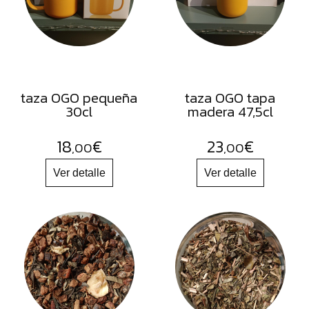
FRUTOS
SECOS
SAL
HIERBAS
HARINAS
taza OGO pequeña
taza OGO tapa
30cl
madera 47,5cl
ACEITES
FLORES
18
€
23
€
,00
,00
PRODUCTOS
ACCESORIOS
ALIMENTOS
DESHIDRATADOS