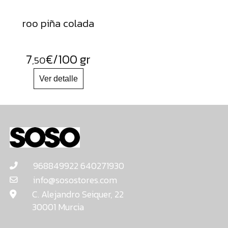
roo piña colada
7
€
/100 gr
,50
968849922 640271930
info@sosostores.com
C. Alejandro Seiquer, 22
30001 Murcia