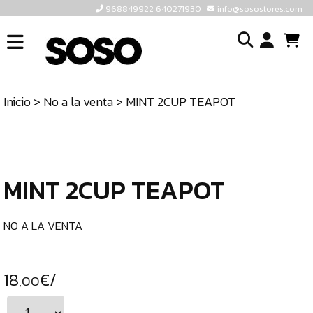
968849922 640271930
info@sosostores.com
INICIO
I
SOSOSTORES
Inicio
>
No a la venta
> MINT 2CUP TEAPOT
TIENDA
o
CONTACTO
cr
un
ULTIMAS
cu
UNIDADES
MINT 2CUP TEAPOT
968849922
640271930
NO A LA VENTA
INFO@SOSOSTORES.COM
18
€/
,00