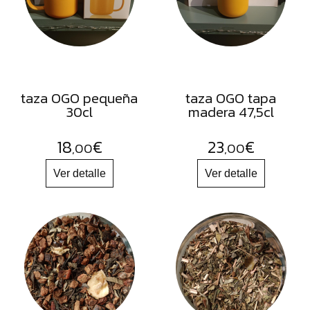
FRUTOS
SECOS
SAL
HIERBAS
HARINAS
taza OGO pequeña
taza OGO tapa
30cl
madera 47,5cl
ACEITES
FLORES
18
€
23
€
,00
,00
PRODUCTOS
ACCESORIOS
ALIMENTOS
DESHIDRATADOS