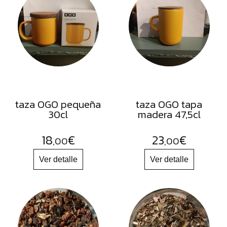
FRUTOS
SECOS
SAL
HIERBAS
HARINAS
ACEITES
taza OGO pequeña
taza OGO tapa
FLORES
30cl
madera 47,5cl
PRODUCTOS
18
€
23
€
ACCESORIOS
,00
,00
ALIMENTOS
DESHIDRATADOS