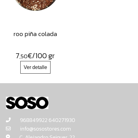
roo piña colada
7
€
/100 gr
,50
968849922 640271930
info@sosostores.com
C. Alejandro Seiquer, 22