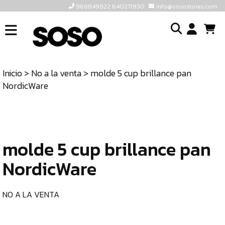
968849922 640271930
info@sosostores.com
INICIO
I
SOSOSTORES
Inicio
>
No a la venta
> molde 5 cup brillance pan
TIENDA
o
NordicWare
CONTACTO
cr
un
ULTIMAS
cu
UNIDADES
molde 5 cup brillance pan
968849922
640271930
NordicWare
INFO@SOSOSTORES.COM
NO A LA VENTA