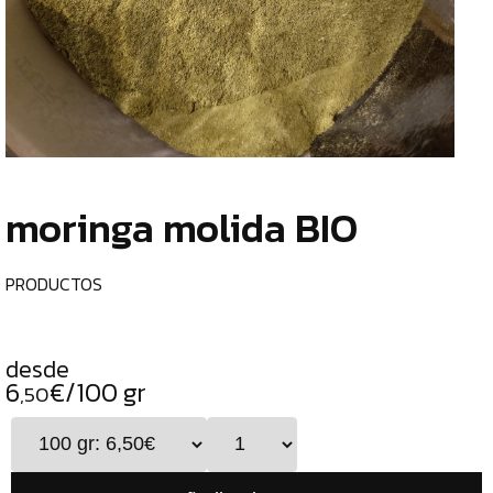
TIENDA
CHOCOLATES
¿
ESPECIALES
o
tu
ESPECIAS
c
TÉS
moringa molida BIO
CAFÉS
GENERAL
PRODUCTOS
TOP
VENTAS
desde
INFUSIONES
6
€/100 gr
,50
LEGUMBRES
SEMILLAS