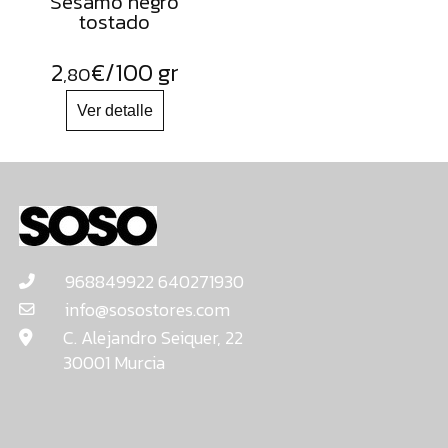
Sesamo negro
tostado
2
€
/100 gr
,80
968849922 640271930
info@sosostores.com
C. Alejandro Seiquer, 22
30001 Murcia