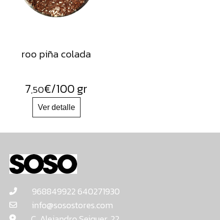
roo piña colada
7
€
/100 gr
,50
968849922 640271930
info@sosostores.com
C. Alejandro Seiquer, 22