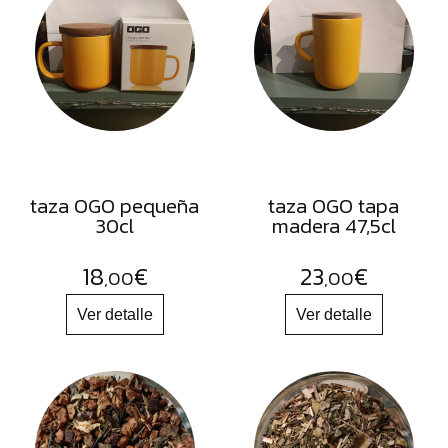
FRUTOS
SECOS
SAL
HIERBAS
HARINAS
ACEITES
taza OGO pequeña
taza OGO tapa
FLORES
30cl
madera 47,5cl
PRODUCTOS
18
€
23
€
ACCESORIOS
,00
,00
ALIMENTOS
DESHIDRATADOS