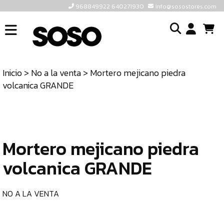
968849922 640271930
info@sosostores.com
INICIO
I
SOSOSTORES
Inicio
>
No a la venta
> Mortero mejicano piedra
TIENDA
o
volcanica GRANDE
CONTACTO
cr
un
ULTIMAS
cu
UNIDADES
Mortero mejicano piedra
968849922
640271930
volcanica GRANDE
INFO@SOSOSTORES.COM
NO A LA VENTA