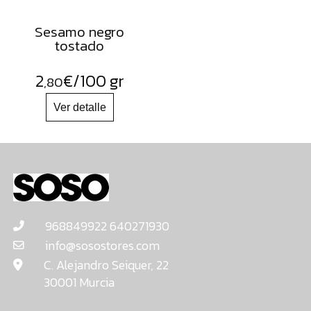
Sesamo negro
tostado
2
€
/100 gr
,80
968849922 640271930
info@sosostores.com
C. Alejandro Seiquer, 22
30001 Murcia