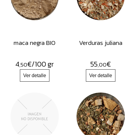
FRUTOS
SECOS
SAL
HIERBAS
HARINAS
maca negra BIO
Verduras juliana
ACEITES
FLORES
4
€
/100 gr
55
€
,50
,00
PRODUCTOS
ACCESORIOS
ALIMENTOS
DESHIDRATADOS