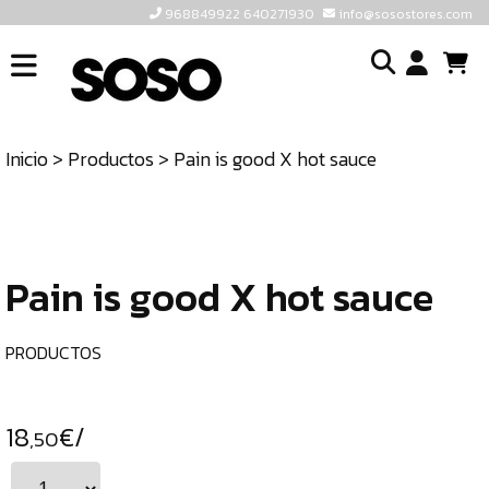
968849922 640271930
info@sosostores.com
INICIO
I
SOSOSTORES
Inicio
>
Productos
> Pain is good X hot sauce
TIENDA
o
CONTACTO
cr
un
ULTIMAS
cu
UNIDADES
Pain is good X hot sauce
968849922
640271930
PRODUCTOS
INFO@SOSOSTORES.COM
18
€/
,50