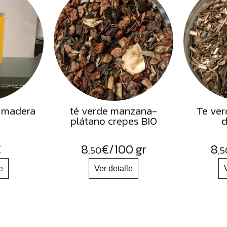
 madera
té verde manzana-
Te ver
plátano crepes BIO
d
€
8
€
/100 gr
8
,50
,5