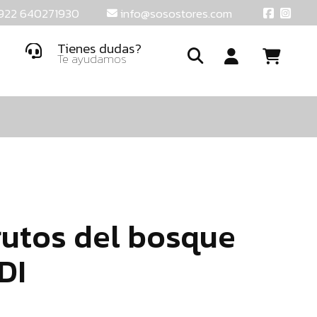
922 640271930
info@sosostores.com
Tienes dudas?
Te ayudamos
Ide
o
crea
una
cuent
utos del bosque
DI