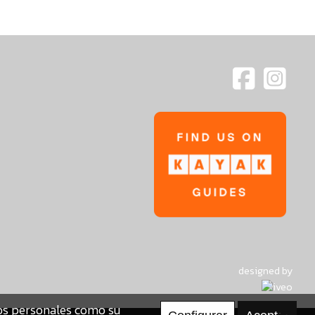
designed by
tos personales como su