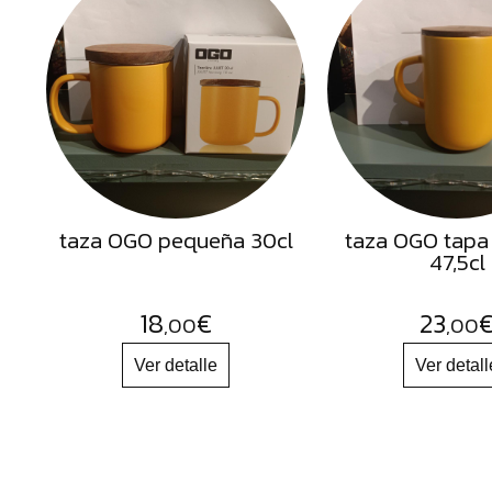
Semillas
Frutos
Secos
Sal
Hierbas
Harinas
Aceites
taza OGO pequeña 30cl
taza OGO tapa
47,5cl
Flores
Productos
18
€
23
,00
,00
Accesorios
Alimentos
deshidratados