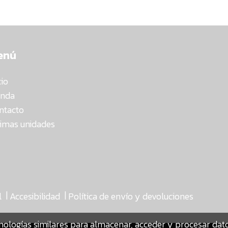
enú
cio
enda
ntacto
timas unidades
|
|
l
Accesibilidad
Política de envío y devoluciones
nologías similares para almacenar, acceder y procesar da