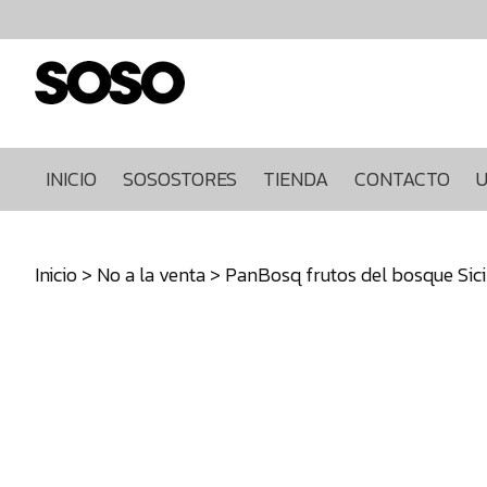
Inicio
Sosostores
Tienda
Contacto
Ultimas
INICIO
SOSOSTORES
TIENDA
CONTACTO
U
unidades
968849922
Inicio
>
No a la venta
> PanBosq frutos del bosque Sici
640271930
info@sosostores.com
Tienda