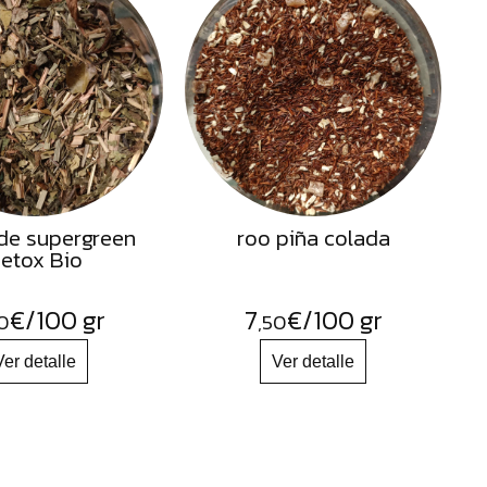
de supergreen
roo piña colada
etox Bio
€
/100 gr
7
€
/100 gr
0
,50