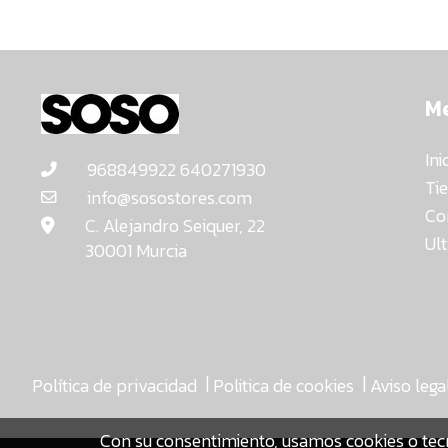
M
Ini
968849922 640271930
Ti
info@sosostores.com
Co
C. Alejandro Seiquer, 22
Ul
30001 Murcia
|
|
Política de privacidad
Politica de cookies
Aviso lega
Con su consentimiento, usamos cookies o tec