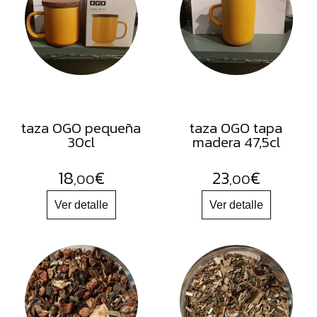
FRUTOS
SECOS
SAL
HIERBAS
HARINAS
ACEITES
taza OGO pequeña
taza OGO tapa
30cl
madera 47,5cl
FLORES
PRODUCTOS
18
€
23
€
,00
,00
ACCESORIOS
ALIMENTOS
DESHIDRATADOS