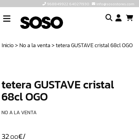
968849922 640271930
info@sosostores.com
INICIO
I
SOSOSTORES
Inicio
>
No a la venta
> tetera GUSTAVE cristal 68cl OGO
TIENDA
o
CONTACTO
cr
un
ULTIMAS
cu
UNIDADES
tetera GUSTAVE cristal
68cl OGO
968849922
640271930
NO A LA VENTA
INFO@SOSOSTORES.COM
32
€/
,00