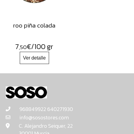
roo piña colada
7
€
/100 gr
,50
968849922 640271930
info@sosostores.com
C. Alejandro Seiquer, 22
30001 Murcia