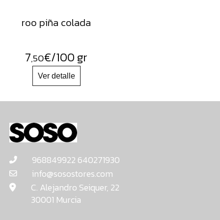
roo piña colada
7
€
/100 gr
,50
968849922 640271930
info@sosostores.com
C. Alejandro Seiquer, 22
30001 Murcia