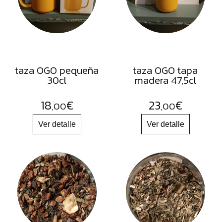
FRUTOS
SECOS
SAL
HIERBAS
HARINAS
taza OGO pequeña
taza OGO tapa
30cl
madera 47,5cl
ACEITES
FLORES
18
€
23
€
,00
,00
PRODUCTOS
ACCESORIOS
ALIMENTOS
DESHIDRATADOS