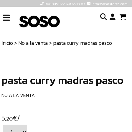
968849922 640271930
info@sosostores.com
INICIO
I
SOSOSTORES
Inicio
>
No a la venta
> pasta curry madras pasco
TIENDA
o
CONTACTO
cr
un
ULTIMAS
cu
UNIDADES
pasta curry madras pasco
968849922
640271930
NO A LA VENTA
INFO@SOSOSTORES.COM
5
€/
,20