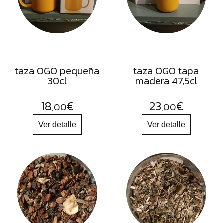
FRUTOS
SECOS
SAL
HIERBAS
HARINAS
taza OGO pequeña
taza OGO tapa
30cl
madera 47,5cl
ACEITES
FLORES
18
€
23
€
,00
,00
PRODUCTOS
ACCESORIOS
ALIMENTOS
DESHIDRATADOS