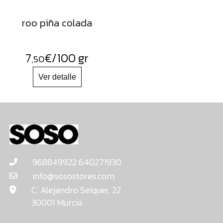
roo piña colada
7
€
/100 gr
,50
968849922 640271930
info@sosostores.com
C. Alejandro Seiquer, 22
30001 Murcia