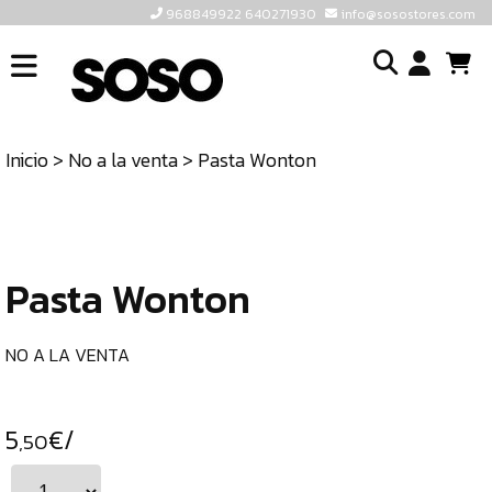
968849922 640271930
info@sosostores.com
INICIO
I
SOSOSTORES
Inicio
>
No a la venta
> Pasta Wonton
TIENDA
o
CONTACTO
cr
un
ULTIMAS
cu
UNIDADES
Pasta Wonton
968849922
640271930
NO A LA VENTA
INFO@SOSOSTORES.COM
5
€/
,50