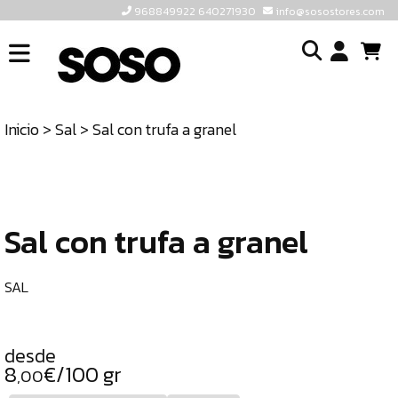
968849922 640271930
info@sosostores.com
INICIO
I
SOSOSTORES
Inicio
>
Sal
> Sal con trufa a granel
TIENDA
o
CONTACTO
cr
un
ULTIMAS
cu
UNIDADES
Sal con trufa a granel
968849922
640271930
SAL
INFO@SOSOSTORES.COM
desde
8
€/100 gr
,00