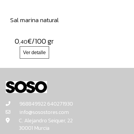
Sal marina natural
0
€
/100 gr
,40
968849922 640271930
info@sosostores.com
C. Alejandro Seiquer, 22
30001 Murcia