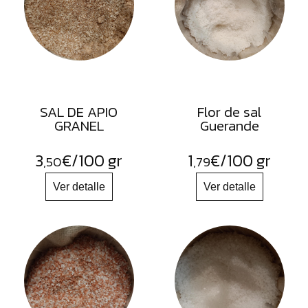
FRUTOS
SECOS
SAL
HIERBAS
HARINAS
SAL DE APIO
Flor de sal
ACEITES
GRANEL
Guerande
FLORES
3
€
/100 gr
1
€
/100 gr
,50
,79
PRODUCTOS
ACCESORIOS
ALIMENTOS
DESHIDRATADOS