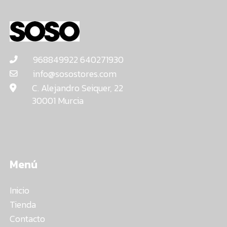
968849922 640271930
info@sosostores.com
C. Alejandro Seiquer, 22
30001 Murcia
Menú
Inicio
Tienda
Contacto