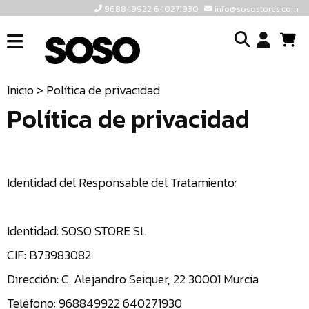
968849922 640271930
info@sosostores.com
INICIO
I
SOSOSTORES
Inicio
> Política de privacidad
TIENDA
Política de privacidad
o
CONTACTO
cr
un
ULTIMAS
cu
UNIDADES
Identidad del Responsable del Tratamiento:
968849922
640271930
Identidad: SOSO STORE SL
CIF: B73983082
INFO@SOSOSTORES.COM
Dirección: C. Alejandro Seiquer, 22 30001 Murcia
Teléfono: 968849922 640271930