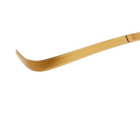
Chocolates
especiales
Especias
Tés
Cafés
General
Top
Ventas
Infusiones
Legumbres