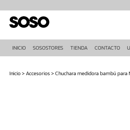
Inicio
Sosostores
Tienda
Contacto
Ultimas
INICIO
SOSOSTORES
TIENDA
CONTACTO
U
unidades
968849922
Inicio
>
Accesorios
> Chuchara medidora bambú para 
640271930
info@sosostores.com
Tienda