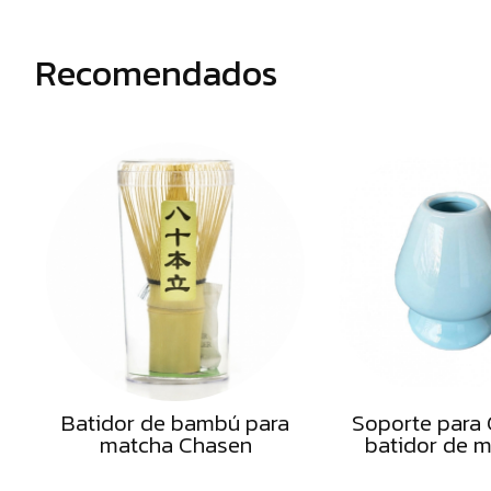
Semillas
Frutos
Recomendados
Secos
Sal
Hierbas
Harinas
Aceites
Flores
Productos
Accesorios
Alimentos
deshidratados
Batidor de bambú para
Soporte para
matcha Chasen
batidor de 