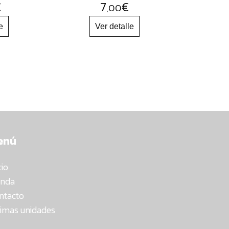
€
7
€
,00
enú
cio
enda
ntacto
timas unidades