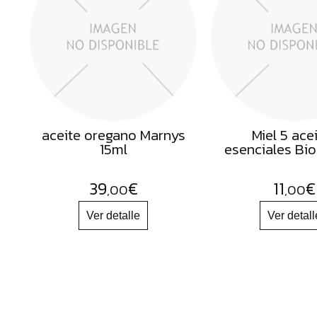
Semillas
Frutos
Secos
Sal
Hierbas
Harinas
aceite oregano Marnys
Miel 5 ace
Aceites
15ml
esenciales Bi
Flores
39
€
11
€
,00
,00
Productos
Accesorios
Alimentos
deshidratados