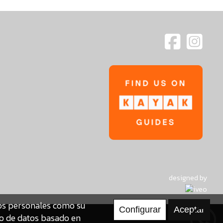
designed by
tos personales como su
to de datos basado en