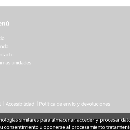
enú
cio
enda
ntacto
timas unidades
|
|
l
Accesibilidad
Política de envío y devoluciones
nologías similares para almacenar, acceder y procesar da
ar su consentimiento u oponerse al procesamiento tratamien