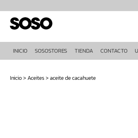
Inicio
Sosostores
Tienda
Contacto
Ultimas
INICIO
SOSOSTORES
TIENDA
CONTACTO
U
unidades
968849922
Inicio
>
Aceites
> aceite de cacahuete
640271930
info@sosostores.com
Tienda