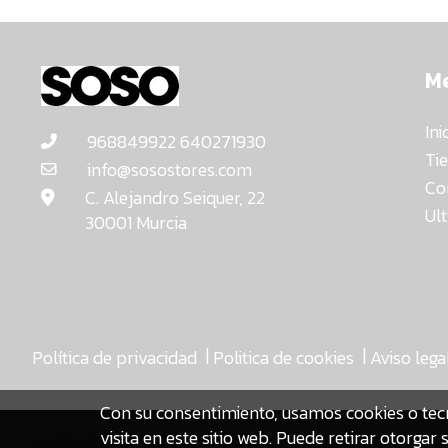
M
Ini
968849922 640271930
Ti
info@sosostores.com
Co
C. Alejandro Seiquer, 22
Ul
30001 Murcia
|
|
Política de privacidad
Politica de cookies
Aviso lega
Con su consentimiento, usamos cookies o tec
visita en este sitio web. Puede retirar otorg
asdfasdf