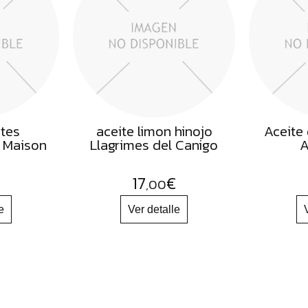
ites
aceite limon hinojo
Aceite
o Maison
Llagrimes del Canigo
A
17
€
,00