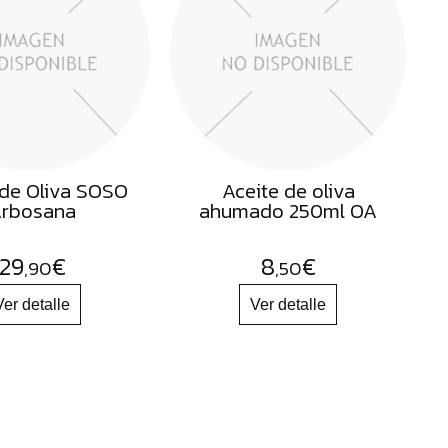
 de Oliva SOSO
Aceite de oliva
rbosana
ahumado 250ml OA
29
€
8
€
,90
,50