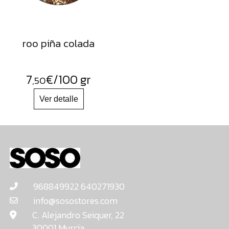
roo piña colada
7
€
/100 gr
,50
968849922 640271930
info@sosostores.com
C. Alejandro Seiquer, 22
30001 Murcia