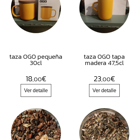
FRUTOS
SECOS
SAL
HIERBAS
HARINAS
ACEITES
taza OGO pequeña
taza OGO tapa
30cl
madera 47,5cl
FLORES
PRODUCTOS
18
€
23
€
,00
,00
ACCESORIOS
ALIMENTOS
DESHIDRATADOS