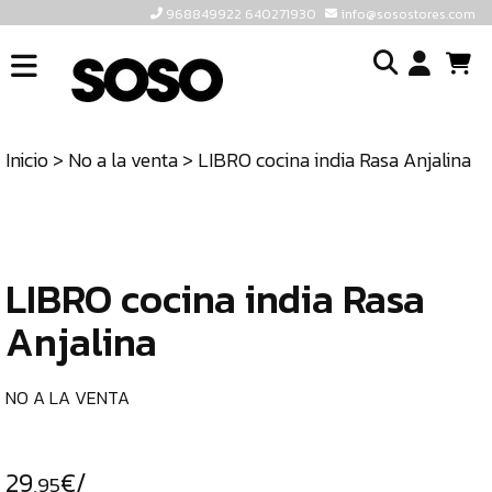
968849922 640271930
info@sosostores.com
INICIO
I
SOSOSTORES
Inicio
>
No a la venta
> LIBRO cocina india Rasa Anjalina
TIENDA
o
CONTACTO
cr
un
ULTIMAS
cu
UNIDADES
LIBRO cocina india Rasa
Anjalina
968849922
640271930
NO A LA VENTA
INFO@SOSOSTORES.COM
29
€/
,95