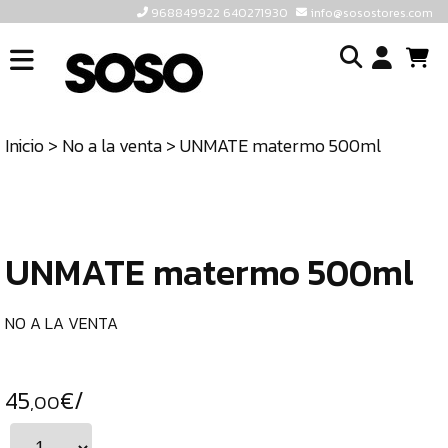
968849922 640271930
info@sosostores.com
INICIO
I
SOSOSTORES
Inicio
>
No a la venta
> UNMATE matermo 500ml
TIENDA
o
CONTACTO
cr
un
ULTIMAS
cu
UNIDADES
UNMATE matermo 500ml
968849922
640271930
NO A LA VENTA
INFO@SOSOSTORES.COM
45
€/
,00