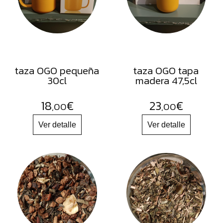
FRUTOS
SECOS
SAL
HIERBAS
HARINAS
taza OGO pequeña
taza OGO tapa
30cl
madera 47,5cl
ACEITES
FLORES
18
€
23
€
,00
,00
PRODUCTOS
ACCESORIOS
ALIMENTOS
DESHIDRATADOS