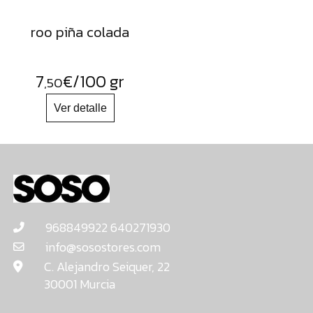
roo piña colada
7
€
/100 gr
,50
968849922 640271930
info@sosostores.com
C. Alejandro Seiquer, 22
30001 Murcia