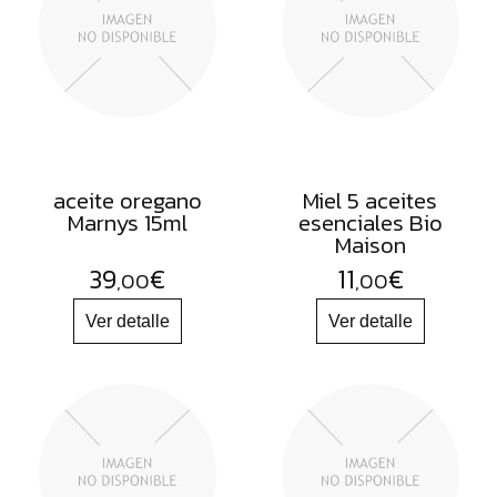
FRUTOS
SECOS
SAL
HIERBAS
HARINAS
ACEITES
aceite oregano
Miel 5 aceites
Marnys 15ml
esenciales Bio
FLORES
Maison
PRODUCTOS
39
€
11
€
,00
,00
ACCESORIOS
ALIMENTOS
DESHIDRATADOS