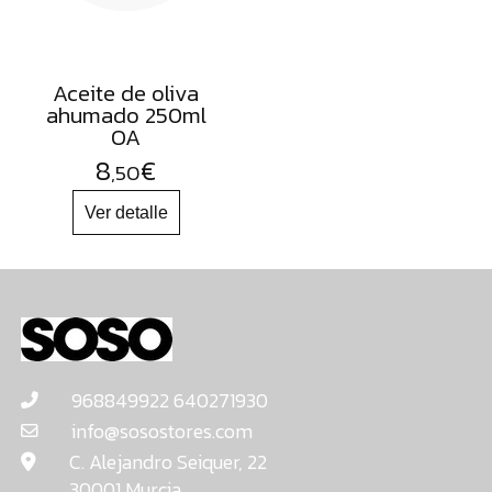
Aceite de oliva
ahumado 250ml
OA
8
€
,50
968849922 640271930
info@sosostores.com
C. Alejandro Seiquer, 22
30001 Murcia