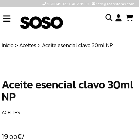
968849922 640271930
info@sosostores.com
INICIO
I
SOSOSTORES
Inicio
>
Aceites
> Aceite esencial clavo 30ml NP
TIENDA
o
CONTACTO
cr
un
ULTIMAS
cu
UNIDADES
Aceite esencial clavo 30ml
NP
968849922
640271930
ACEITES
INFO@SOSOSTORES.COM
19
€/
,00