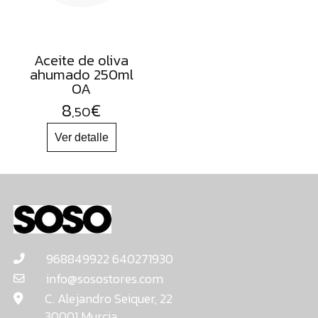
Aceite de oliva
ahumado 250ml
OA
8
€
,50
968849922 640271930
info@sosostores.com
C. Alejandro Seiquer, 22
30001 Murcia