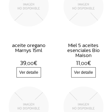
FRUTOS
SECOS
SAL
HIERBAS
HARINAS
ACEITES
aceite oregano
Miel 5 aceites
Marnys 15ml
esenciales Bio
FLORES
Maison
PRODUCTOS
39
€
11
€
,00
,00
ACCESORIOS
ALIMENTOS
DESHIDRATADOS