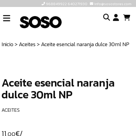
968849922 640271930
info@sosostores.com
INICIO
I
SOSOSTORES
Inicio
>
Aceites
> Aceite esencial naranja dulce 30ml NP
TIENDA
o
CONTACTO
cr
un
ULTIMAS
cu
UNIDADES
Aceite esencial naranja
dulce 30ml NP
968849922
640271930
ACEITES
INFO@SOSOSTORES.COM
11
€/
,00