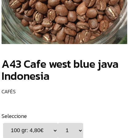
TIENDA
CHOCOLATES
¿
ESPECIALES
o
tu
ESPECIAS
c
TÉS
A43 Cafe west blue java
CAFÉS
Indonesia
CAFÉS
CAFETERAS
CAFÉS
MOLINILLOS
GENERAL
Seleccione
ALIMENTOS
DESHIDRATADOS