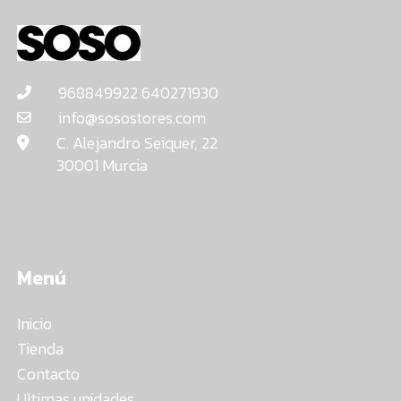
968849922 640271930
info@sosostores.com
C. Alejandro Seiquer, 22
30001 Murcia
Menú
Inicio
Tienda
Contacto
Ultimas unidades