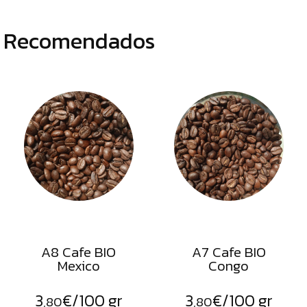
Recomendados
A8 Cafe BIO
A7 Cafe BIO
Mexico
Congo
3
€
/100 gr
3
€
/100 gr
,80
,80