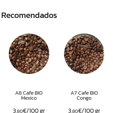
Recomendados
A8 Cafe BIO
A7 Cafe BIO
Mexico
Congo
3
€
/100 gr
3
€
/100 gr
,80
,80