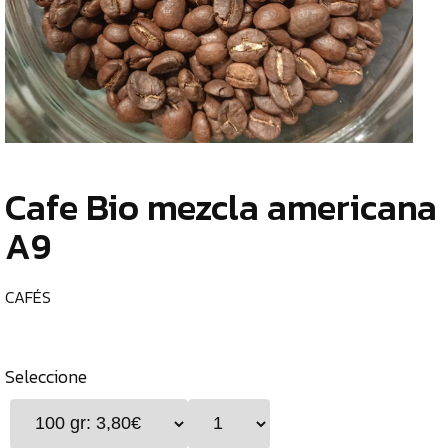
TIENDA
CHOCOLATES
¿
ESPECIALES
o
tu
ESPECIAS
c
TÉS
Cafe Bio mezcla americana
CAFÉS
A9
CAFÉS
CAFETERAS
CAFÉS
MOLINILLOS
GENERAL
Seleccione
ALIMENTOS
DESHIDRATADOS