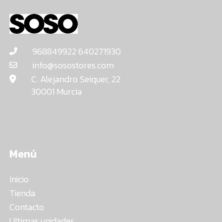
968849922 640271930
info@sosostores.com
C. Alejandro Seiquer, 22
30001 Murcia
Menú
Inicio
Tienda
Contacto
Ultimas unidades