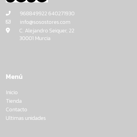
968849922 640271930
info@sosostores.com
C. Alejandro Seiquer, 22
30001 Murcia
Menú
Inicio
Tienda
Contacto
Ultimas unidades