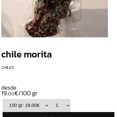
TIENDA
CHOCOLATES
¿
ESPECIALES
o
tu
ESPECIAS
c
TÉS
chile morita
CAFÉS
GENERAL
CHILES
ALIMENTOS
DESHIDRATADOS
desde
19
€/100 gr
CHILES
,00
SETAS
ALGAS