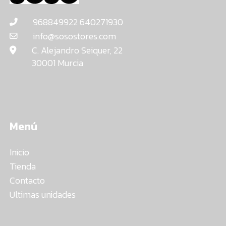
968849922 640271930
info@sosostores.com
C. Alejandro Seiquer, 22
30001 Murcia
Menú
Inicio
Tienda
Contacto
Ultimas unidades