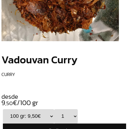
TIENDA
CHOCOLATES
¿
ESPECIALES
o
tu
ESPECIAS
c
ESPECIAS
Vadouvan Curry
CURRY
PIMIENTAS
CURRY
DUKKAH
TÉS
desde
9
€/100 gr
CAFÉS
,50
GENERAL
ALIMENTOS