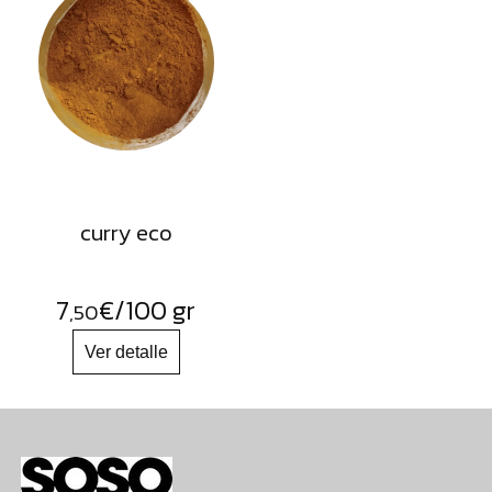
curry eco
7
€
/100 gr
,50