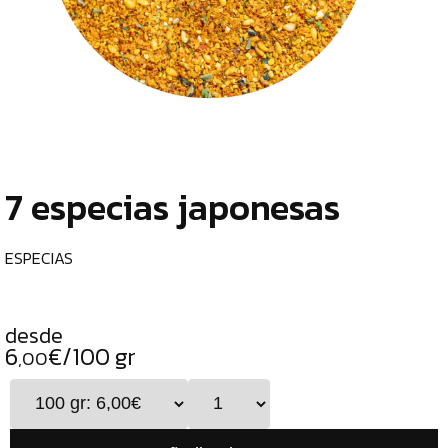
TIENDA
CHOCOLATES
¿
ESPECIALES
o
tu
ESPECIAS
c
ESPECIAS
7 especias japonesas
CURRY
PIMIENTAS
ESPECIAS
DUKKAH
TÉS
desde
6
€/100 gr
CAFÉS
,00
GENERAL
ALIMENTOS