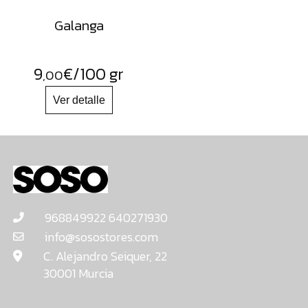
Galanga
9
€
/100 gr
,00
968849922 640271930
info@sosostores.com
C. Alejandro Seiquer, 22
30001 Murcia