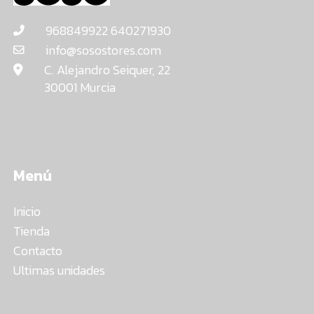
968849922 640271930
info@sosostores.com
C. Alejandro Seiquer, 22
30001 Murcia
Menú
Inicio
Tienda
Contacto
Ultimas unidades