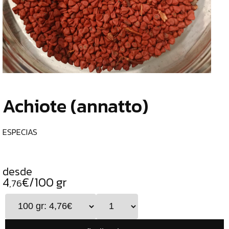
TIENDA
CHOCOLATES
¿
ESPECIALES
o
tu
ESPECIAS
c
ESPECIAS
Achiote (annatto)
CURRY
PIMIENTAS
ESPECIAS
DUKKAH
TÉS
desde
4
€/100 gr
CAFÉS
,76
GENERAL
ALIMENTOS