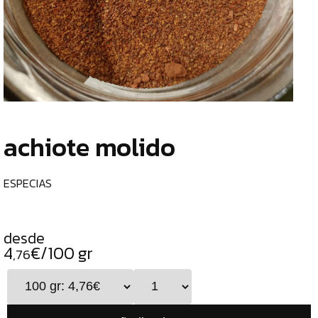
TIENDA
CHOCOLATES
¿
ESPECIALES
o
tu
ESPECIAS
c
ESPECIAS
achiote molido
CURRY
PIMIENTAS
ESPECIAS
DUKKAH
TÉS
desde
4
€/100 gr
CAFÉS
,76
GENERAL
ALIMENTOS