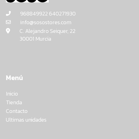
968849922 640271930
info@sosostores.com
C. Alejandro Seiquer, 22
30001 Murcia
Menú
Inicio
Tienda
Contacto
Ultimas unidades