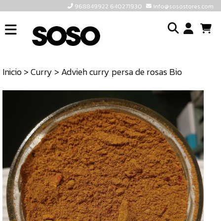
968849922 640271930
info@sosostores.com
INICIO
I
SOSOSTORES
Inicio
>
Curry
> Advieh curry persa de rosas Bio
TIENDA
o
CONTACTO
cr
un
ULTIMAS
cu
UNIDADES
968849922
640271930
INFO@SOSOSTORES.COM