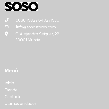
968849922 640271930
info@sosostores.com
C. Alejandro Seiquer, 22
30001 Murcia
Menú
Inicio
Tienda
Contacto
Ultimas unidades