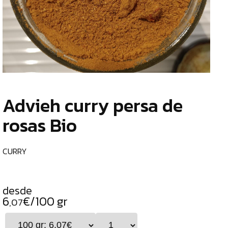
TIENDA
CHOCOLATES
¿
ESPECIALES
o
tu
ESPECIAS
c
ESPECIAS
Advieh curry persa de
CURRY
rosas Bio
PIMIENTAS
DUKKAH
CURRY
TÉS
CAFÉS
desde
6
€/100 gr
GENERAL
,07
ALIMENTOS