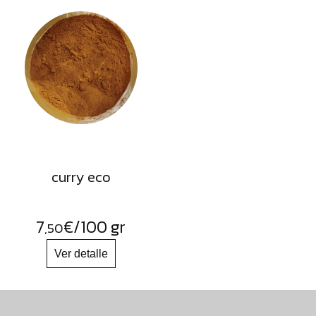
curry eco
7
€
/100 gr
,50