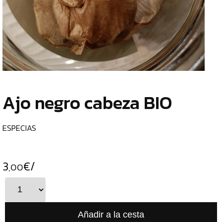
TIENDA
CHOCOLATES
¿
ESPECIALES
o
tu
ESPECIAS
c
ESPECIAS
Ajo negro cabeza BIO
CURRY
PIMIENTAS
ESPECIAS
DUKKAH
TÉS
3
€/
,00
CAFÉS
GENERAL
ALIMENTOS