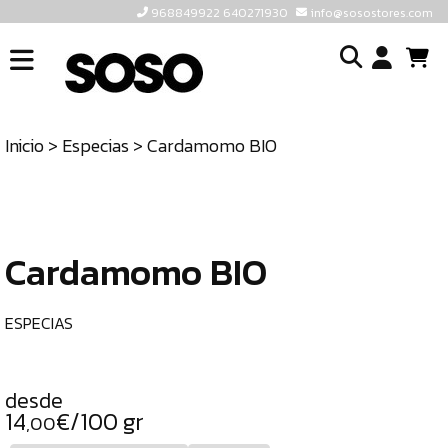
968849922 640271930
info@sosostores.com
INICIO
I
SOSOSTORES
Inicio
>
Especias
> Cardamomo BIO
TIENDA
o
CONTACTO
cr
un
ULTIMAS
cu
UNIDADES
Cardamomo BIO
968849922
640271930
ESPECIAS
INFO@SOSOSTORES.COM
desde
14
€/100 gr
,00