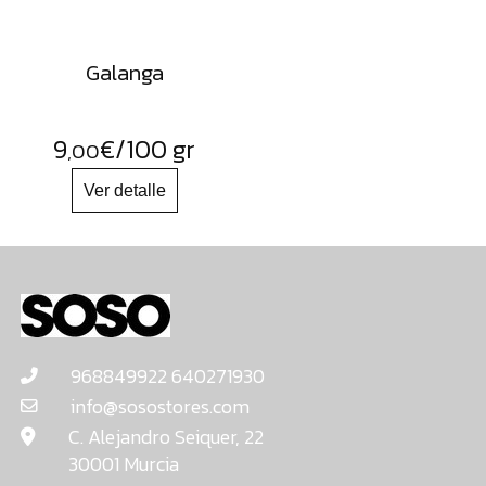
Galanga
9
€
/100 gr
,00
968849922 640271930
info@sosostores.com
C. Alejandro Seiquer, 22
30001 Murcia