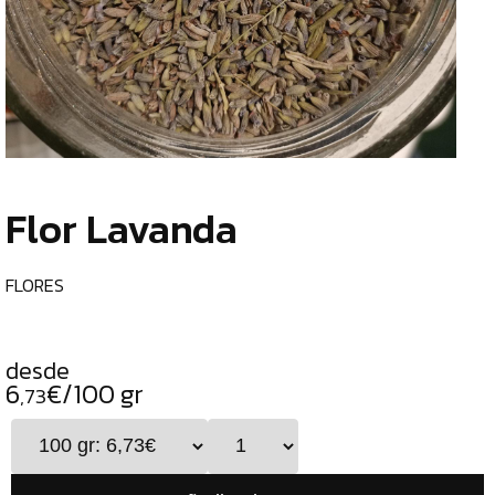
TIENDA
CHOCOLATES
¿
ESPECIALES
o
tu
ESPECIAS
c
TÉS
Flor Lavanda
CAFÉS
GENERAL
FLORES
TOP
VENTAS
desde
INFUSIONES
6
€/100 gr
,73
LEGUMBRES
SEMILLAS