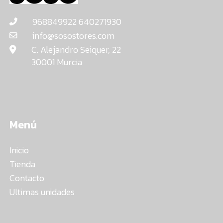
968849922 640271930
info@sosostores.com
C. Alejandro Seiquer, 22
30001 Murcia
Menú
Inicio
Tienda
Contacto
Ultimas unidades