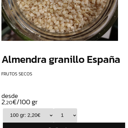
TIENDA
CHOCOLATES
¿
ESPECIALES
o
tu
ESPECIAS
c
TÉS
Almendra granillo España
CAFÉS
GENERAL
FRUTOS SECOS
TOP
VENTAS
desde
INFUSIONES
2
€/100 gr
,20
LEGUMBRES
SEMILLAS