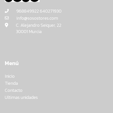
968849922 640271930
info@sosostores.com
C. Alejandro Seiquer, 22
30001 Murcia
Menú
Inicio
Tienda
Contacto
Ultimas unidades