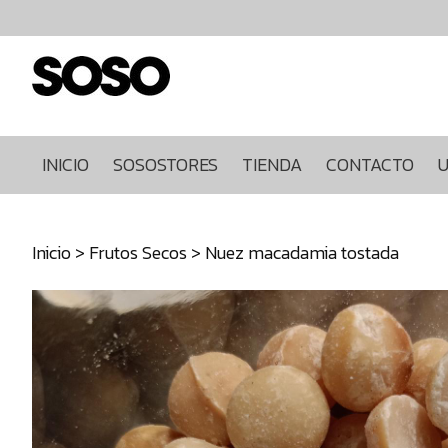
Inicio
Sosostores
Tienda
Contacto
Ultimas
INICIO
SOSOSTORES
TIENDA
CONTACTO
U
unidades
968849922
Inicio
>
Frutos Secos
> Nuez macadamia tostada
640271930
info@sosostores.com
Tienda