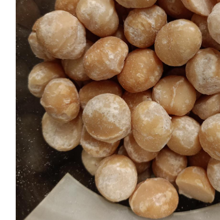
Chocolates
especiales
Especias
Tés
Cafés
General
Top
Ventas
Infusiones
Legumbres