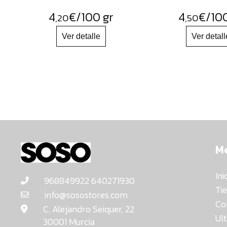
4
€
/100 gr
4
€
/10
,20
,50
M
Ini
968849922 640271930
Ti
info@sosostores.com
Co
C. Alejandro Seiquer, 22
Ul
30001 Murcia