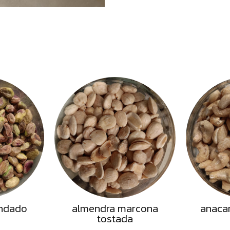
ndado
almendra marcona
anaca
tostada