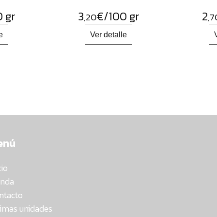
0 gr
3
€
/100 gr
2
,20
,7
enú
cio
enda
ntacto
timas unidades