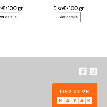
€
/100 gr
5
€
/100 gr
0
,30