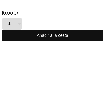
16
€/
,00