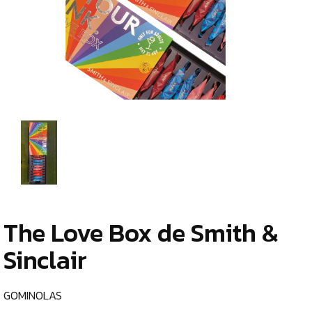
TIENDA
CHOCOLATES
¿
ESPECIALES
o
tu
GOMINOLAS
c
PANETONES
TABLETAS
ESPECIAS
TÉS
The Love Box de Smith &
CAFÉS
Sinclair
GENERAL
ALIMENTOS
GOMINOLAS
DESHIDRATADOS