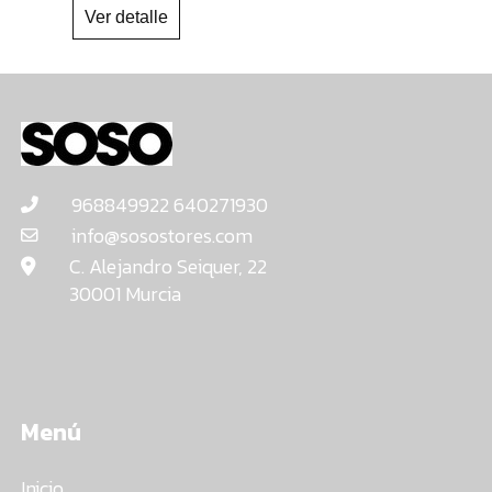
968849922 640271930
info@sosostores.com
C. Alejandro Seiquer, 22
30001 Murcia
Menú
Inicio