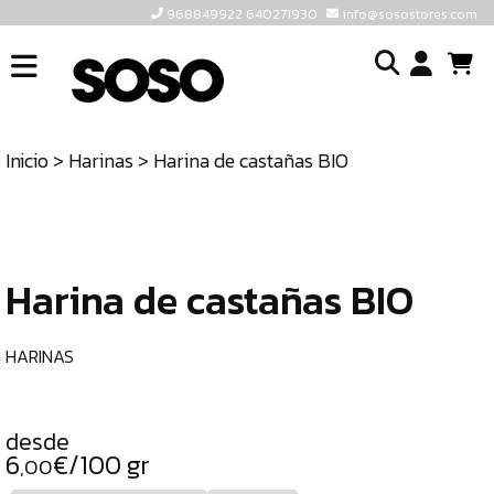
968849922 640271930
info@sosostores.com
INICIO
I
SOSOSTORES
Inicio
>
Harinas
> Harina de castañas BIO
TIENDA
o
CONTACTO
cr
un
ULTIMAS
cu
UNIDADES
Harina de castañas BIO
968849922
640271930
HARINAS
INFO@SOSOSTORES.COM
desde
6
€/100 gr
,00