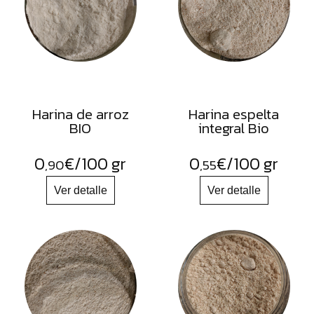
FRUTOS
SECOS
SAL
HIERBAS
HARINAS
Harina de arroz
Harina espelta
ACEITES
BIO
integral Bio
FLORES
0
€
/100 gr
0
€
/100 gr
,90
,55
PRODUCTOS
ACCESORIOS
ALIMENTOS
DESHIDRATADOS