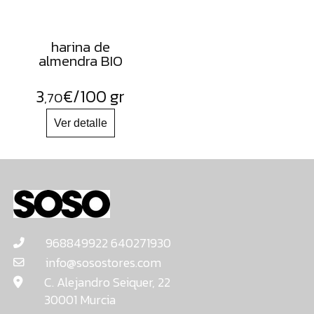
harina de
almendra BIO
3
€
/100 gr
,70
968849922 640271930
info@sosostores.com
C. Alejandro Seiquer, 22
30001 Murcia