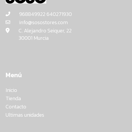
968849922 640271930
info@sosostores.com
C. Alejandro Seiquer, 22
30001 Murcia
Menú
Inicio
Tienda
Contacto
Ultimas unidades