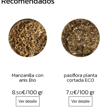
Recomendados
Manzanilla con
pasiflora planta
anis Bio
cortada ECO
8
€
/100 gr
7
€
/100 gr
,50
,12