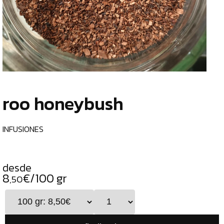
TIENDA
CHOCOLATES
¿
ESPECIALES
o
tu
ESPECIAS
c
TÉS
roo honeybush
CAFÉS
GENERAL
INFUSIONES
TOP
VENTAS
desde
INFUSIONES
8
€/100 gr
,50
LEGUMBRES
SEMILLAS