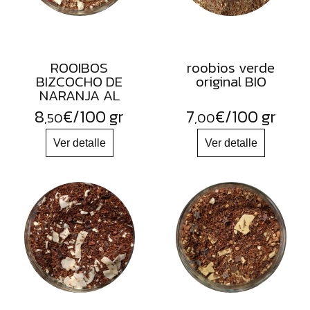
ROOIBOS
roobios verde
BIZCOCHO DE
original BIO
NARANJA AL
JENGIBRE
8
€
/100 gr
7
€
/100 gr
,50
,00