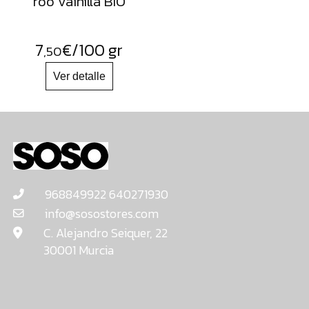
roo vainilla BIO
7
€
/100 gr
,50
968849922 640271930
info@sosostores.com
C. Alejandro Seiquer, 22
30001 Murcia