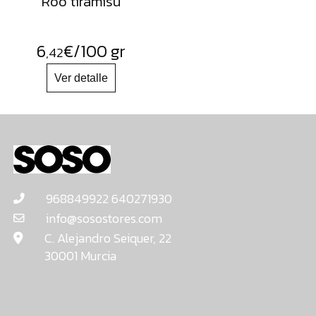
Roo tiramisu
6
€
/100 gr
,42
968849922 640271930
info@sosostores.com
C. Alejandro Seiquer, 22
30001 Murcia