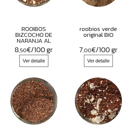
ROOIBOS
roobios verde
BIZCOCHO DE
original BIO
NARANJA AL
JENGIBRE
8
€
/100 gr
7
€
/100 gr
,50
,00