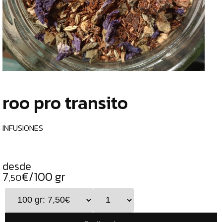
TIENDA
CHOCOLATES
¿
ESPECIALES
o
tu
ESPECIAS
c
TÉS
roo pro transito
CAFÉS
GENERAL
INFUSIONES
TOP
VENTAS
desde
INFUSIONES
7
€/100 gr
,50
LEGUMBRES
SEMILLAS