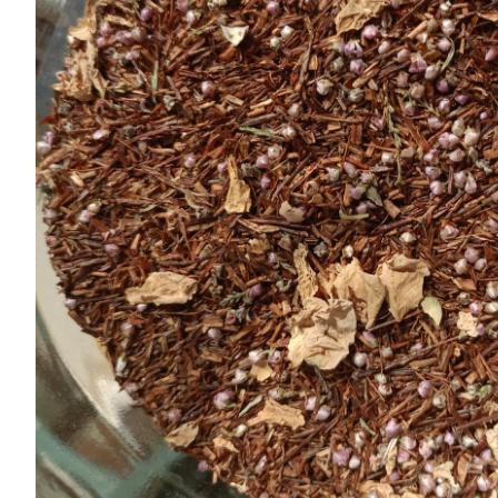
Chocolates
especiales
Especias
Tés
Cafés
General
Top
Ventas
Infusiones
Legumbres