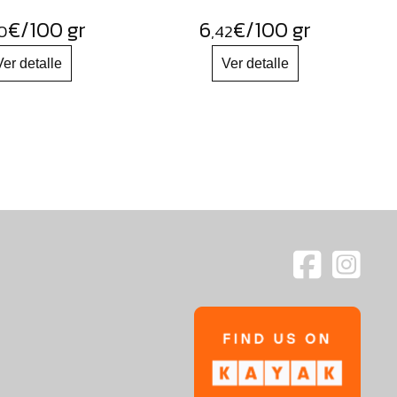
€
/100 gr
6
€
/100 gr
0
,42