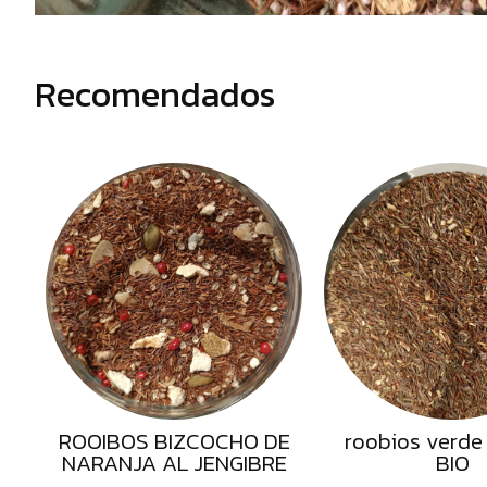
Semillas
Frutos
Secos
Recomendados
Sal
Hierbas
Harinas
Aceites
Flores
Productos
Accesorios
Alimentos
deshidratados
ROOIBOS BIZCOCHO DE
roobios verde 
NARANJA AL JENGIBRE
BIO