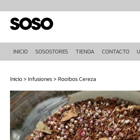
Inicio
Sosostores
Tienda
Contacto
Ultimas
INICIO
SOSOSTORES
TIENDA
CONTACTO
U
unidades
968849922
Inicio
>
Infusiones
> Rooibos Cereza
640271930
info@sosostores.com
Tienda