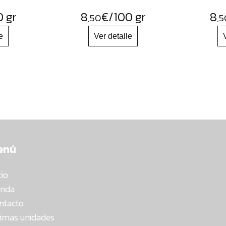
0 gr
8
€
/100 gr
8
,50
,5
enú
cio
enda
ntacto
timas unidades