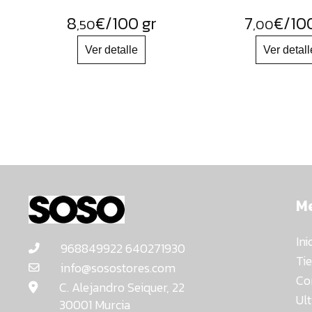
8
€
/100 gr
7
€
/10
,50
,00
M
Ini
968849922 640271930
Ti
info@sosostores.com
Co
C. Alejandro Seiquer, 22
Ul
30001 Murcia