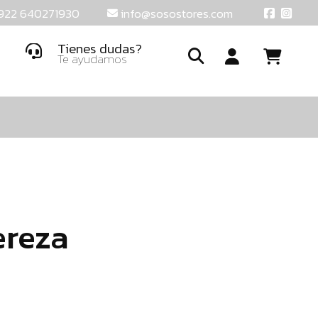
922 640271930
info@sosostores.com
Tienes dudas?
Te ayudamos
Ide
o
crea
una
cuent
ereza