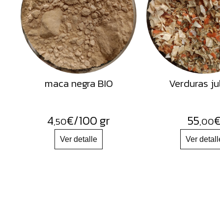
Semillas
Frutos
Secos
Sal
Hierbas
maca negra BIO
Verduras ju
Harinas
Aceites
Flores
4
€
/100 gr
55
,50
,00
Productos
Accesorios
Alimentos
deshidratados