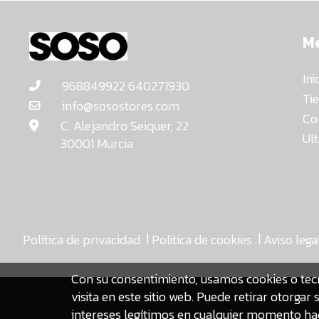
M
Ini
968849922 640271930
Ti
info@sosostores.com
Co
C. Alejandro Seiquer, 22
Ul
30001 Murcia
|
|
Política de privacidad
Politica de cookies
Aviso lega
Con su consentimiento, usamos cookies o tec
visita en este sitio web. Puede retirar otorg
asdfasdf
intereses legítimos en cualquier momento hac