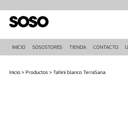
Inicio
Sosostores
Tienda
Contacto
Ultimas
INICIO
SOSOSTORES
TIENDA
CONTACTO
U
unidades
968849922
Inicio
>
Productos
> Tahini blanco TerraSana
640271930
info@sosostores.com
Tienda