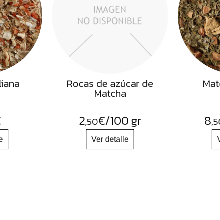
liana
Rocas de azúcar de
Mat
Matcha
€
2
€
/100 gr
8
,50
,5