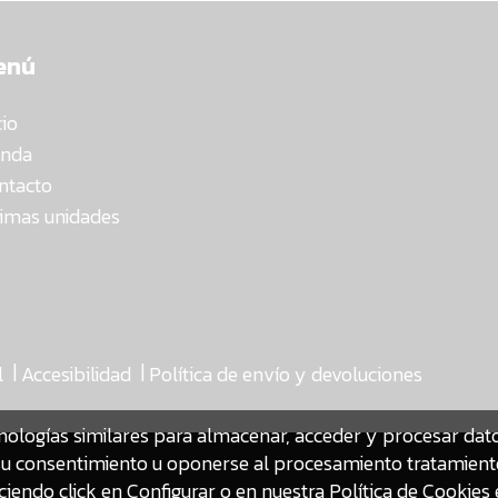
enú
cio
enda
ntacto
timas unidades
|
|
l
Accesibilidad
Política de envío y devoluciones
nologías similares para almacenar, acceder y procesar da
ar su consentimiento u oponerse al procesamiento tratamien
iendo click en Configurar o en nuestra
Política de Cookies 