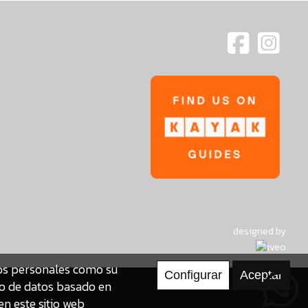
designed by
tos personales como su
to de datos basado en
en este sitio web