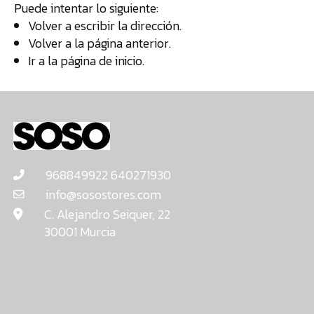
Puede intentar lo siguiente:
TIENDA
Volver a escribir la dirección.
Volver a la página anterior.
¿
Ir a la
página de inicio
.
o
tu
c
968849922 640271930
info@sosostores.com
C. Alejandro Seiquer, 22
30001 Murcia