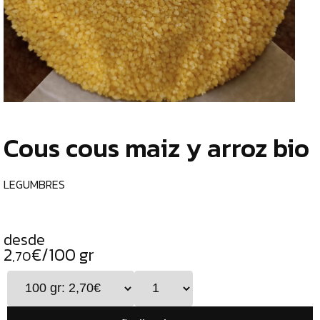
TIENDA
CHOCOLATES
¿
ESPECIALES
o
tu
ESPECIAS
c
TÉS
Cous cous maiz y arroz bio
CAFÉS
GENERAL
LEGUMBRES
TOP
VENTAS
desde
INFUSIONES
2
€/100 gr
,70
LEGUMBRES
SEMILLAS