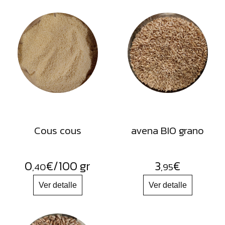
Cous cous
avena BIO grano
0
€
/100 gr
3
€
,40
,95