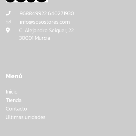
968849922 640271930
info@sosostores.com
C. Alejandro Seiquer, 22
30001 Murcia
Menú
Inicio
Tienda
Contacto
Ultimas unidades