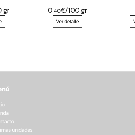
0 gr
0
€
/100 gr
,40
enú
cio
enda
ntacto
timas unidades