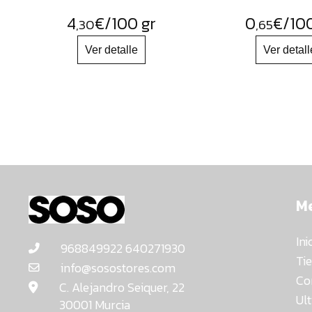
4
€
/100 gr
0
€
/10
,30
,65
M
Ini
968849922 640271930
Ti
info@sosostores.com
Co
C. Alejandro Seiquer, 22
Ul
30001 Murcia