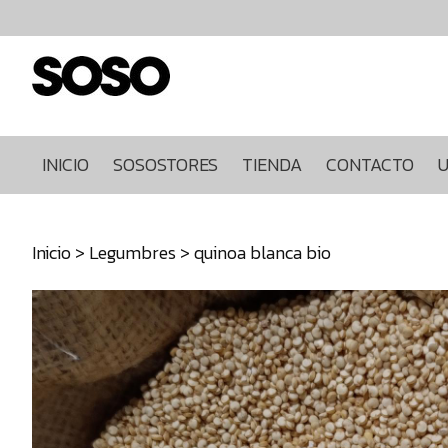
Inicio
Sosostores
Tienda
Contacto
Ultimas
INICIO
SOSOSTORES
TIENDA
CONTACTO
U
unidades
968849922
Inicio
>
Legumbres
> quinoa blanca bio
640271930
info@sosostores.com
Tienda