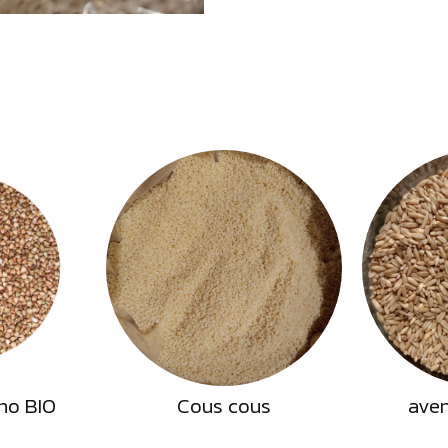
eno BIO
Cous cous
aven