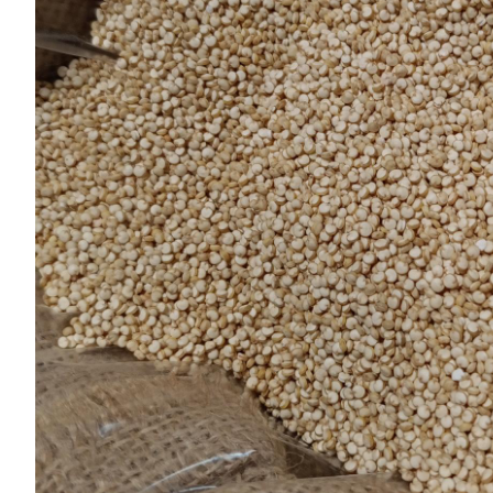
Chocolates
especiales
Especias
Tés
Cafés
General
Top
Ventas
Infusiones
Legumbres